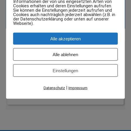
Informationen der von uns eingesetzten Arten von
0174/9059397
Cookies erhalten und deren Einstellungen aufrufen.
Sie können die Einstellungen jederzeit aufrufen und
Cookies auch nachträglich jederzeit abwählen (z.B. in
der Datenschutzerklärung oder unten auf unserer
Webseite).
Alle akzeptieren
Google Maps aktivieren?
Alle ablehnen
Google Maps kann nur aktiviert werden, wenn Cookies
gesetzt werden dürfen.
Einstellungen
Google Maps aktivieren
|
Datenschutz
Impressum
Wenn Google Maps aktiviert wurde, werden personenbezogene
Daten an Google gesendet und verarbeitet. Mehr dazu in der
Datenschutzerklärung von Google:
hier